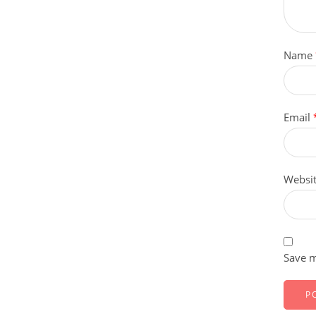
Name
Email
Websi
Save m