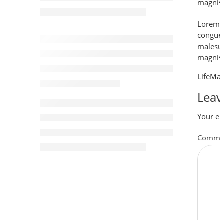
magnis
Lorem 
congue
malesu
magnis
Life
Ma
Leav
Your e
Comm