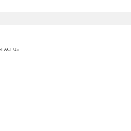
NTACT US
Everything but the clothes on your bac
Home
Musics