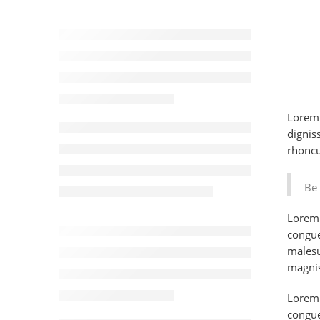
Lorem 
dignis
rhoncus
Be 
Lorem 
congue
malesu
magnis
Lorem 
congue